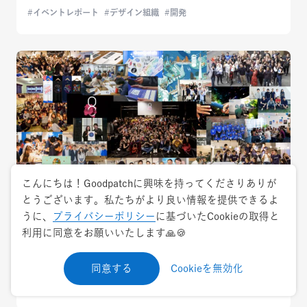
イベントレポート
デザイン組織
開発
こんにちは！Goodpatchに興味を持ってくださりありが
とうございます。私たちがより良い情報を提供できるよ
うに、
プライバシーポリシー
に基づいたCookieの取得と
2020.3.19
カルチャー
利用に同意をお願いいたします🙏🍪
ストーリーの交差点へようこそ！Goodpatch
同意する
Cookieを無効化
を知りたい就活生向けおすすめリンク集