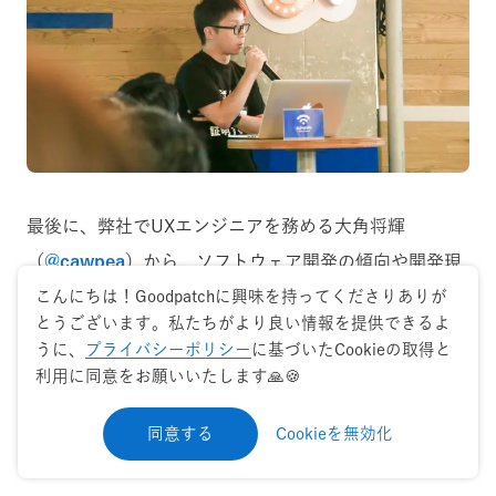
最後に、弊社でUXエンジニアを務める大角将輝
（
@cawpea
）から、ソフトウェア開発の傾向や開発現
場の内情、その中でのUXエンジニアの在り方について
こんにちは！Goodpatchに興味を持ってくださりありが
とうございます。私たちがより良い情報を提供できるよ
お話しました。
うに、
プライバシーポリシー
に基づいたCookieの取得と
利用に同意をお願いいたします🙏🍪
同意する
Cookieを無効化