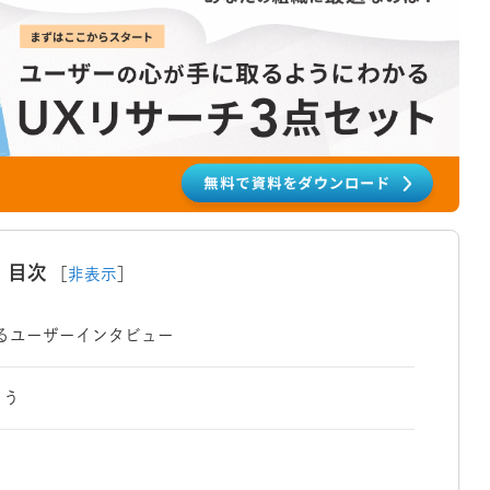
目次
［
非表示
］
るユーザーインタビュー
よう