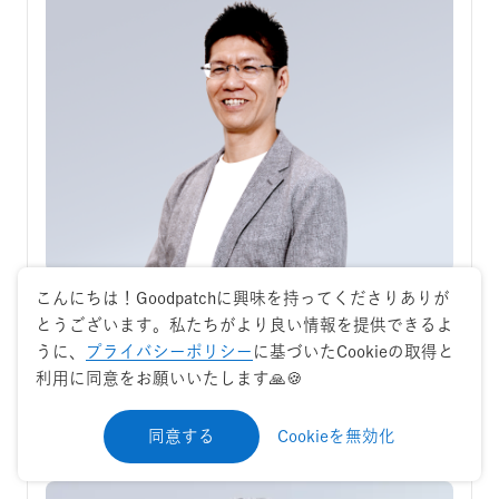
こんにちは！Goodpatchに興味を持ってくださりありが
グッドパッチ、初のCHRO（最高人事責任
とうございます。私たちがより良い情報を提供できるよ
者）を設置
うに、
プライバシーポリシー
に基づいたCookieの取得と
〜新執行役員 CHROに井出 日彦が就任、経営体制を一部変更〜 顧
利用に同意をお願いいたします🙏🍪
客体験を起点に企業変革を前進させるデザインカンパニーの …
同意する
Cookieを無効化