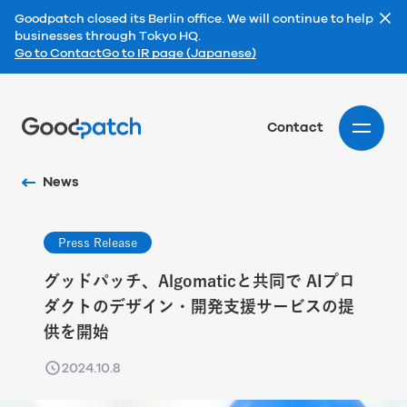
Goodpatch closed its Berlin office. We will continue to help
businesses through Tokyo HQ.
Go to Contact
Go to IR page (Japanese)
Home
Contact
News
Press Release
グッドパッチ、Algomaticと共同で AIプロ
ダクトのデザイン・開発支援サービスの提
供を開始
2024.10.8