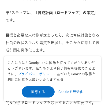
第2ステップは、
「育成計画（ロードマップ）の策定」
です。
目標と必要な人材像が定まったら、次は育成対象となる
社員の現状スキルや素質を把握し、そこから逆算して育
成計画を具体化します。
こんにちは！Goodpatchに興味を持ってくださりありが
座学による知識習得に加え、OJT（実務経験）、外部研
とうございます。私たちがより良い情報を提供できるよ
修、イベント参加、資格取得支援など、育成に必要な施
うに、
プライバシーポリシー
に基づいたCookieの取得と
利用に同意をお願いいたします🙏🍪
策をリストアップしましょう。
同意する
Cookieを無効化
自社に最適な育成プログラムを選定するためにも、多角
的な視点でロードマップを設計することが重要です。