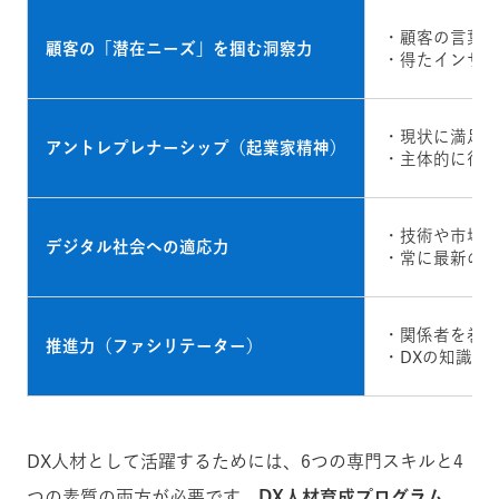
・顧客の言葉
顧客の「潜在ニーズ」を掴む洞察力
・得たインサ
・現状に満足
アントレプレナーシップ（起業家精神）
・主体的に行
・技術や市場
デジタル社会への適応力
・常に最新の
・関係者を巻
推進力（ファシリテーター）
・DXの知識を
DX人材として活躍するためには、6つの専門スキルと4
つの素質の両方が必要です。
DX人材育成プログラム