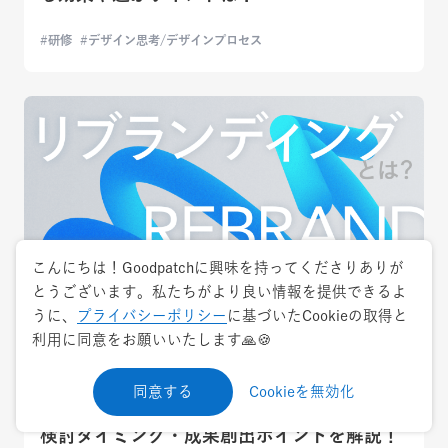
研修
デザイン思考/デザインプロセス
こんにちは！Goodpatchに興味を持ってくださりありが
とうございます。私たちがより良い情報を提供できるよ
うに、
プライバシーポリシー
に基づいたCookieの取得と
利用に同意をお願いいたします🙏🍪
2026.2.19
用語解説
同意する
Cookieを無効化
リブランディングとは？進め方・成功事例・
検討タイミング・成果創出ポイントを解説！