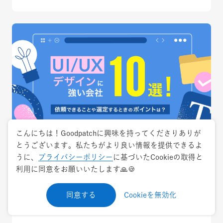
こんにちは！Goodpatchに興味を持ってくださりありが
とうございます。私たちがより良い情報を提供できるよ
2025.1.24
特集
うに、
プライバシーポリシー
に基づいたCookieの取得と
利用に同意をお願いいたします🙏🍪
【2026年】UI/UXデザインに強い会社おすす
め10選！依頼できる内容・選び方（5ステッ
同意する
Cookieを無効化
プ）・成功事例まとめ!