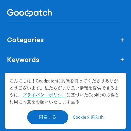
Home
Categories
+
Keywords
+
こんにちは！Goodpatchに興味を持ってくださりありが
とうございます。私たちがより良い情報を提供できるよ
株式会社グッドパッチ
うに、
プライバシーポリシー
に基づいたCookieの取得と
会社概要
利用に同意をお願いいたします🙏🍪
お問い合わせ
同意する
Cookieを無効化
©
2026
Goodpatch Inc. All Rights Reserved.