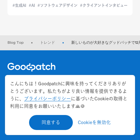
生成AI
AI
ソフトウェアデザイン
クライアントインタビュー
Blog Top
トレンド
新しいものが大好きなグッドパッチで12
Home
こんにちは！Goodpatchに興味を持ってくださりありが
とうございます。私たちがより良い情報を提供できるよ
Categories
+
うに、
プライバシーポリシー
に基づいたCookieの取得と
利用に同意をお願いいたします🙏🍪
Keywords
+
同意する
Cookieを無効化