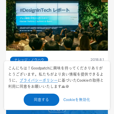
2018.8.1
ナレッジ・ノウハウ
こんにちは！Goodpatchに興味を持ってくださりありが
「Design in Tech Report 2018 を読み解く」
とうございます。私たちがより良い情報を提供できるよ
#02 THE GUILD勉強会 書き起こしレポート
うに、
プライバシーポリシー
に基づいたCookieの取得と
利用に同意をお願いいたします🙏🍪
（中編）
同意する
Cookieを無効化