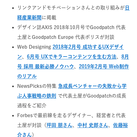
リンクアンドモチベーションさんとの取り組みが
日
経産業新聞
に掲載
デザイン誌AXIS 2018年10月号でGoodpatch 代表
土屋とGoodpatch Europe 代表ボリスが対談
Web Designing
2018年2月号 成功するUXデザイ
ン
、
6月号 UXでキラーコンテンツを生む方法
、
8月
号 採用 最新必勝ノウハウ
、
2019年2月号 Web制作
のリアル
NewsPicksの特集
急成長ベンチャーの失敗から学
ぶ人事戦略の鉄則
で代表土屋がGoodpatchの成長
過程をご紹介
Forbesで最前線を走るデザイナー、経営者と代表
土屋が対談（
坪田 朋さん
、
中村 史郎さん
、
佐藤裕
介さん
）