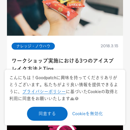
2018.3.15
ナレッジ・ノウハウ
ワークショップ実施における3つのアイスブ
レイク方法とTips
こんにちは！Goodpatchに興味を持ってくださりありが
コミュニケーションデザイン
デザイン思考/デザインプロセス
とうございます。私たちがより良い情報を提供できるよ
うに、
プライバシーポリシー
に基づいたCookieの取得と
利用に同意をお願いいたします🙏🍪
同意する
Cookieを無効化