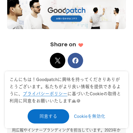
Share on
X
でシェア
Facebook
でシェア
こんにちは！Goodpatchに興味を持ってくださりありが
とうございます。私たちがより良い情報を提供できるよ
うに、
プライバシーポリシー
に基づいたCookieの取得と
利用に同意をお願いいたします🙏🍪
Kaori Sugimoto
同意する
Cookieを無効化
2017年5月グッドパッチ入社。Public Relations グループで採
用広報やインナーブランディングを担当しています。2023年か