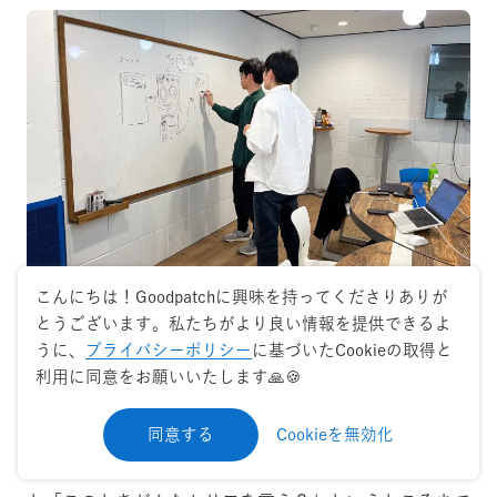
こんにちは！Goodpatchに興味を持ってくださりありが
とうございます。私たちがより良い情報を提供できるよ
作業はオンライン中心だったが、対面で集中的にアイデア
うに、
プライバシーポリシー
に基づいたCookieの取得と
をブラッシュアップしたプロセスが効果的だった
利用に同意をお願いいたします🙏🍪
クボタ 穴井さん：
同意する
Cookieを無効化
仰る通りです。UIといってもAIとの対話をベースにする