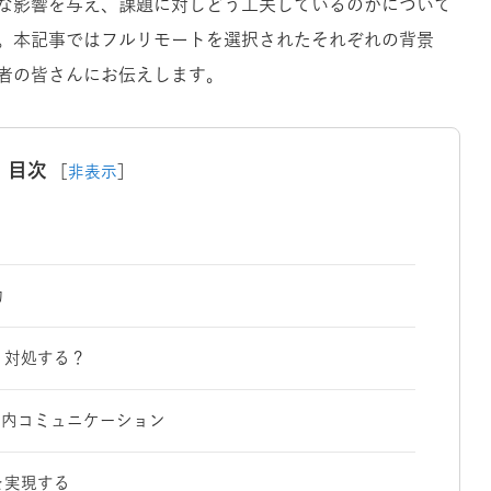
な影響を与え、課題に対しどう工夫しているのかについて
。本記事ではフルリモートを選択されたそれぞれの背景
者の皆さんにお伝えします。
目次
［
非表示
］
力
う対処する？
の社内コミュニケーション
を実現する