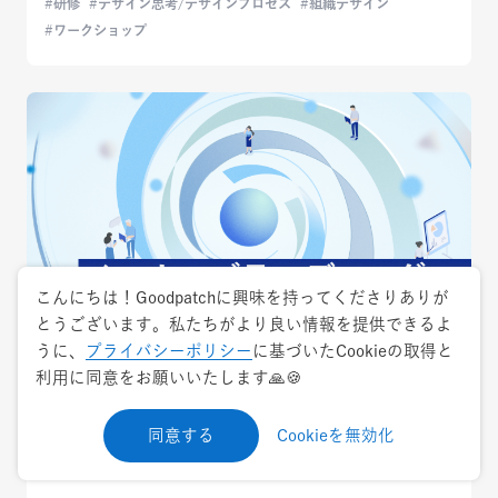
研修
デザイン思考/デザインプロセス
組織デザイン
ワークショップ
こんにちは！Goodpatchに興味を持ってくださりありが
とうございます。私たちがより良い情報を提供できるよ
うに、
プライバシーポリシー
に基づいたCookieの取得と
利用に同意をお願いいたします🙏🍪
2026.3.24
用語解説
同意する
Cookieを無効化
組織を強くするインナーブランディングと
は？効果・進め方・施策・事例11選