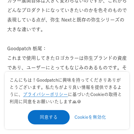
カラー展開自体は大きく変わらないのですが、これから
どんなプロダクトになっていきたいのかを色そのもので
表現している点が、弥生 Nextと既存の弥生シリーズの
大きな違いです。
Goodpatch 栃尾：
これまで使用してきたロゴカラーは弥生ブランドの資産
であり、ユーザーにとってもなじみのあるものです。そ
こで弥生 Nextでは従来のカラーパレットはそのまま
こんにちは！Goodpatchに興味を持ってくださりありが
に、それぞれの色が持つ意味を改めて定義し直しまし
とうございます。私たちがより良い情報を提供できるよ
うに、
プライバシーポリシー
に基づいたCookieの取得と
た。「青は知的・信頼」「赤は情熱・積極的」「緑は安
利用に同意をお願いいたします🙏🍪
心・安全」「黄色は希望」と、弥生 Nextとしてユーザ
ーに届けたい価値を、ロゴカラーの意味として再設計し
同意する
Cookieを無効化
ています。