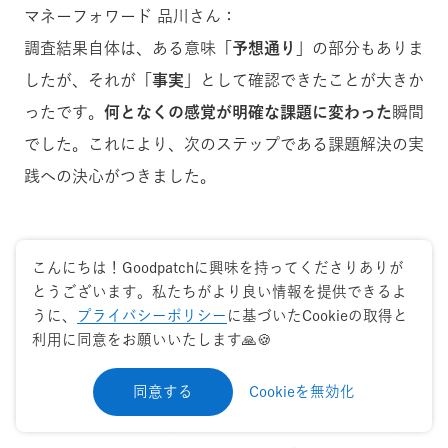
マネーフォワード 品川さん：
調査結果自体は、ある意味
「予想通り」
の部分もありま
したが、それが
「事実」
として確認できたことが大きか
ったです。
何となくの感覚が明確な課題に変わった
瞬間
でした。これにより、次のステップである課題解決の実
践への決心がつきました。
こんにちは！Goodpatchに興味を持ってくださりありが
課題解決の実践：Figmaライブラリ
とうございます。私たちがより良い情報を提供できるよ
の統合とNotionへのドキュメント
うに、
プライバシーポリシー
に基づいたCookieの取得と
移行
利用に同意をお願いいたします🙏🍪
同意する
Cookieを無効化
──ビジョンを固め、現状をデータで把握した上で、い