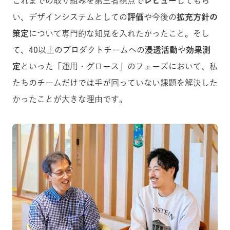
これまでの取り組みを第三者視点で
レビュー
してもら
い、デザインシステムとしての
評価
や今後の
拡充方針の
策定
について専門的な知見を入れたかったこと。そし
て、40以上のプロダクトチームへの
浸透活動
や
効果測
定
といった「運用・グロース」のフェーズにおいて、私
たちのチームだけでは手が回っていない課題を解決した
かったことが大きな理由です。