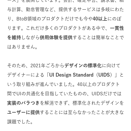
ーズ」を展開しています。会計、確定申告、請求書、給
与計算、勤怠管理など、提供するサービスは多岐にわた
り、BtoB領域のプロダクトだけでも今や
40以上
にのぼ
ります。これだけ多くのプロダクトがある中で、
一貫性
を維持
しながら
併用体験を提供
することは簡単なことで
はありません。
そのため、2021年ごろから
デザインの標準化
に向けて
デザイナーによる
「UI Design Standard（UIDS）」
と
いう取り組みが進んでいました。40以上のプロダクト
間でUIの共通化を目指していたものの、UIDSだけでは
実装のバラつき
を解消できず、標準化されたデザインを
ユーザーに提供
することには至らなかったことが大きな
課題でした。