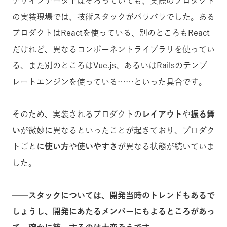
デザインデータ上はそろっていても、実際のプロダクト
の実装現場では、技術スタックがバラバラでした。ある
プロダクトはReactを使っている、別のところもReact
だけれど、異なるコンポーネントライブラリを使ってい
る、また別のところは
Vue.js
、あるいはRailsのテンプ
レートエンジンを使っている……といった具合です。
そのため、実装されるプロダクトの
レイアウト
や
振る舞
い
が微妙に異なるといったことが起きており、プロダク
トごとに
使い方
や
使いやすさ
が異なる状態が続いていま
した。
──スタックについては、開発当時のトレンドもあるで
しょうし、開発にあたるメンバーにもよるところがあっ