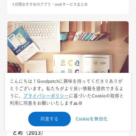
月間おすすめのアプリ・webサービスまとめ
こんにちは！Goodpatchに興味を持ってくださりありが
とうございます。私たちがより良い情報を提供できるよ
うに、
プライバシーポリシー
に基づいたCookieの取得と
2013.6.26
トレンド
利用に同意をお願いいたします🙏🍪
新しいものが大好きなグッドパッチで6月に
同意する
Cookieを無効化
話題になったアプリ、サービス、デザインま
とめ（2013）