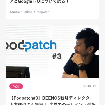
アとGoogle I/Oについて語る！
Android
開発
Podpatch
2014.9.1
特集
【Podpatch#3】BEENOS戦略ディレクター
山本郁也さん登場！-広義でのデザイン・受託