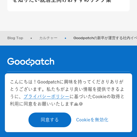
Blog Top
カルチャー
Goodpatchの新卒が運営する社内イベ
Home
こんにちは！Goodpatchに興味を持ってくださりありが
Categories
+
とうございます。私たちがより良い情報を提供できるよ
うに、
プライバシーポリシー
に基づいたCookieの取得と
利用に同意をお願いいたします🙏🍪
Keywords
+
同意する
Cookieを無効化