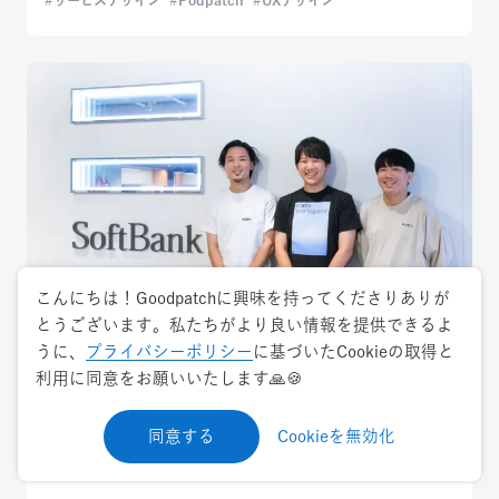
こんにちは！Goodpatchに興味を持ってくださりありが
とうございます。私たちがより良い情報を提供できるよ
うに、
プライバシーポリシー
に基づいたCookieの取得と
2026.1.19
ケーススタディ
利用に同意をお願いいたします🙏🍪
AIを駆使した新時代のユーザーリサーチ──
同意する
Cookieを無効化
ユーザーの声を最速で開発へ渡す、ソフトバ
ンクsatto体験設計の裏側