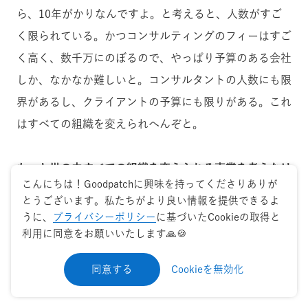
ら、10年がかりなんですよ。と考えると、人数がすご
く限られている。かつコンサルティングのフィーはすご
く高く、数千万にのぼるので、やっぱり予算のある会社
しか、なかなか難しいと。コンサルタントの人数にも限
界があるし、クライアントの予算にも限りがある。これ
はすべての組織を変えられへんぞと。
もっと世の中すべての組織を変えられる事業を考えなけ
こんにちは！Goodpatchに興味を持ってくださりありが
ればと思っていたんです。
その時ふと思ったのがサーベ
とうございます。私たちがより良い情報を提供できるよ
イのことで、自分と自分たちの組織を変えてくれたのが
うに、
プライバシーポリシー
に基づいたCookieの取得と
利用に同意をお願いいたします🙏🍪
サーベイだったので、これをうまく使って、クライアン
トが自分で組織改善をしていけるようなクラウドサービ
同意する
Cookieを無効化
スができないかという着想に至った感じでしたね。