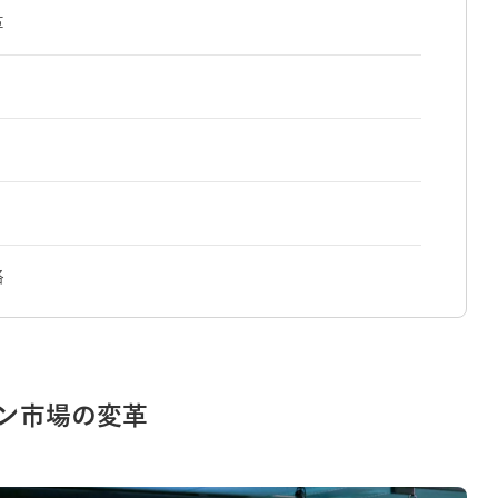
革
略
イン市場の変革