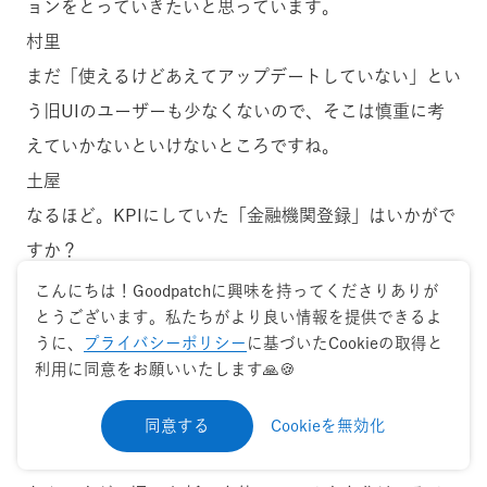
ョンをとっていきたいと思っています。
村里
まだ「使えるけどあえてアップデートしていない」とい
う旧UIのユーザーも少なくないので、そこは慎重に考
えていかないといけないところですね。
土屋
なるほど。KPIにしていた「金融機関登録」はいかがで
すか？
都築
こんにちは！Goodpatchに興味を持ってくださりありが
とうございます。私たちがより良い情報を提供できるよ
現状、
プラス11％
にものぼります。
うに、
プライバシーポリシー
に基づいたCookieの取得と
土屋
利用に同意をお願いいたします🙏🍪
それはすごいですね！
村里
同意する
Cookieを無効化
最初、まったく変わっていないように見えてがっかりし