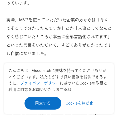
っています。
実際、MVPを使っていただいた企業の方からは「なん
でそこまで分かったんですか」とか「人事としてなんと
なく感じていたところが本当に全部言語化されてます」
といった言葉をいただいて、すごくありがたかったです
し自信になりました。
Goodpatch 佐久間：
こんにちは！Goodpatchに興味を持ってくださりありが
とうございます。私たちがより良い情報を提供できるよ
プロダクト開発におけるユーザー体験の設計って、「ユ
うに、
プライバシーポリシー
に基づいたCookieの取得と
ーザーにはこう動いてもらいたい、こういう価値を感じ
利用に同意をお願いいたします🙏🍪
てもらいたい」という事業者側の思惑と「ユーザーは普
同意する
Cookieを無効化
通はこう動く」という人間工学的な要素とをどうバラン
スさせるかという部分がキモだと思っています。ここ