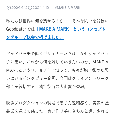
2024.4.12
2024.4.12
MAKE A MARK
私たちは世界に何を残せるのか──そんな問いを背景に
Goodpatchでは
「MAKE A MARK」というコンセプト
をグループ総会で掲げました。
グッドパッチで働くデザイナーたちは、なぜグッドパッ
チに集い、これから何を残していきたいのか。MAKE A
MARKというコンセプトに沿って、各々が胸に秘めた思
いに迫るインタビュー企画。今回は
クライアントワーク
部門を統括する、執行役員の大山翼
が登場。
映像プロダクションの現場で感じた違和感や、実家の塗
装業を通じて感じた「良い作り手にきちんと還元される