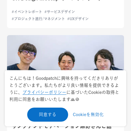
イベントレポート
サービスデザイン
プロジェクト進行/マネジメント
UXデザイン
こんにちは！Goodpatchに興味を持ってくださりありが
とうございます。私たちがより良い情報を提供できるよ
うに、
プライバシーポリシー
に基づいたCookieの取得と
利用に同意をお願いいたします🙏🍪
2018.3.16
ケーススタディ
同意する
Cookieを無効化
リンクアンドモチベーション麻野さんと語