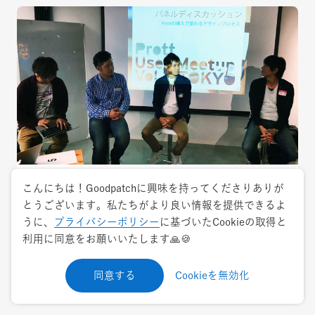
こんにちは！Goodpatchに興味を持ってくださりありが
2014.11.26
ケーススタディ
とうございます。私たちがより良い情報を提供できるよ
うに、
プライバシーポリシー
に基づいたCookieの取得と
Prottの導入で変わるデザインプロセスー
利用に同意をお願いいたします🙏🍪
Prott User Meetup vol.2を開催しました！
同意する
Cookieを無効化
デザイン思考/デザインプロセス