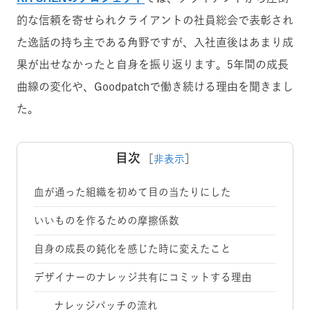
的な信頼を寄せられクライアントの
社員総会で表彰され
た
逸話の持ち主である角野ですが、入社直後はあまり成
果が出せなかったと自身を振り返ります。5年間の成長
曲線の変化や、Goodpatchで働き続ける理由を聞きまし
た。
目次
［
非表示
］
血が通った組織を初めて目の当たりにした
いいものを作るための摩擦係数
自身の成長の鈍化を感じた時に変えたこと
デザイナーのナレッジ共有にコミットする理由
ナレッジパッチの流れ