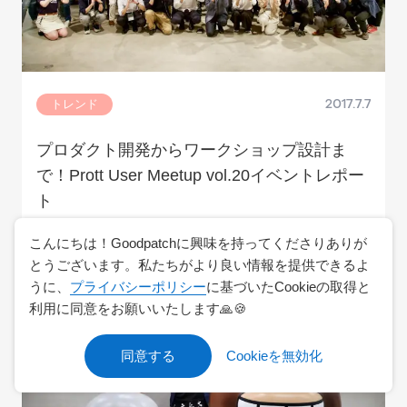
トレンド
2017.7.7
プロダクト開発からワークショップ設計ま
で！Prott User Meetup vol.20イベントレポー
ト
イベントレポート
ワークショップ
Prott
こんにちは！Goodpatchに興味を持ってくださりありが
とうございます。私たちがより良い情報を提供できるよ
うに、
プライバシーポリシー
に基づいたCookieの取得と
利用に同意をお願いいたします🙏🍪
同意する
Cookieを無効化