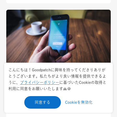
こんにちは！Goodpatchに興味を持ってくださりありが
とうございます。私たちがより良い情報を提供できるよ
2017.6.29
特集
うに、
プライバシーポリシー
に基づいたCookieの取得と
利用に同意をお願いいたします🙏🍪
デザイナー志望ならフォローするべき！おす
すめTwitterアカウント【日本人編】
同意する
Cookieを無効化
おすすめツール・サービス
基礎シリーズ