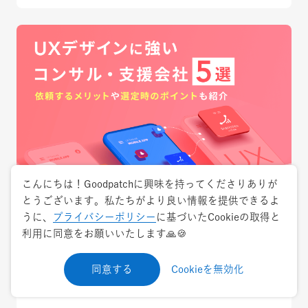
こんにちは！Goodpatchに興味を持ってくださりありが
とうございます。私たちがより良い情報を提供できるよ
2024.8.30
特集
うに、
プライバシーポリシー
に基づいたCookieの取得と
利用に同意をお願いいたします🙏🍪
UXデザインに強いコンサル・支援会社5選！
依頼するメリットや選定時のポイントも紹介
同意する
Cookieを無効化
UXデザイン