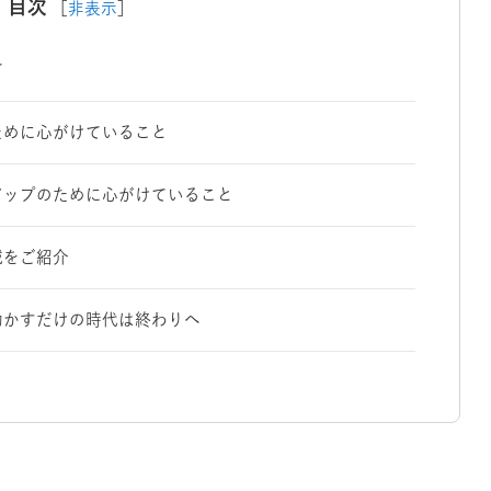
目次
［
非表示
］
て
ために心がけていること
アップのために心がけていること
域をご紹介
動かすだけの時代は終わりへ