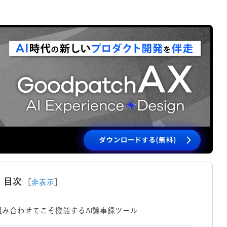
目次
［
非表示
］
み合わせてこそ機能するAI議事録ツール