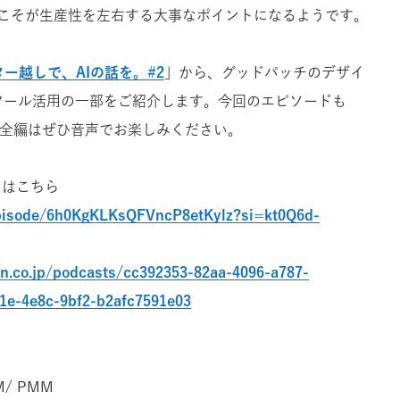
こそが生産性を左右する大事なポイントになるようです。
ー越しで、AIの話を。#2
」から、グッドパッチのデザイ
ツール活用の一部をご紹介します。
今回のエピソードも
クの全編はぜひ音声でお楽しみください。
」はこちら
episode/6h0KgKLKsQFVncP8etKylz?si=kt0Q6d-
n.co.jp/podcasts/cc392353-82aa-4096-a787-
1e-4e8c-9bf2-b2afc7591e03
/ PMM