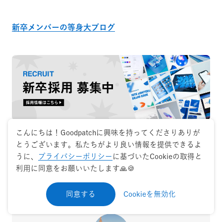
新卒メンバーの等身大ブログ
こんにちは！Goodpatchに興味を持ってくださりありが
とうございます。私たちがより良い情報を提供できるよ
Share on
うに、
プライバシーポリシー
に基づいたCookieの取得と
利用に同意をお願いいたします🙏🍪
X
でシェア
Facebook
でシェア
同意する
Cookieを無効化