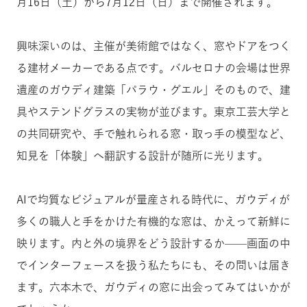
月16日（土）
から7月12日（日）まで開催されます。
興味深いのは、主催が美術館ではなく、窓やドアをつく
る建材メーカーである点です。バルセロナの会場は世界
遺産のガウディ建築「パラウ・グエル」そのもので、建
具やステンドグラスの実物が並びます。東京工芸大学と
の共同研究や、手で触れられる窓・取っ手の模型など、
知見を「体験」へ翻訳する設計が随所に光ります。
AIで均質なビジュアルが量産される時代に、ガウディが
多くの職人と手をかけた有機的な窓は、かえって新鮮に
映ります。内と外の境界をどう設計するか——画面の中
でインターフェースを扱う私たちにも、その問いは届き
ます。六本木で、ガウディの窓に出会ってみてはいかが