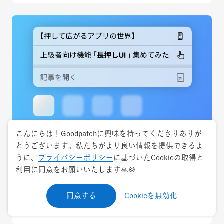
こんにちは！Goodpatchに興味を持ってくださりありが
とうございます。私たちがより良い情報を提供できるよ
2023.12.23
ナレッジ・ノウハウ
うに、
プライバシーポリシー
に基づいたCookieの取得と
利用に同意をお願いいたします🙏🍪
【押して広がるアプリの世界】上級者向け機
能「長押しUI」集めてみた
同意する
Cookieを無効化
Apple
アクセシビリティ
ソフトウェアデザイン
UIデザイン