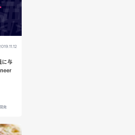
2019.11.12
織に与
neer
開発