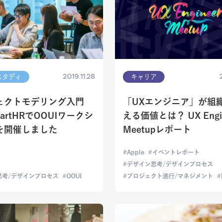
2019.11.28
スタディ
キャリア
ェクトモデリング入門
「UXエンジニア」が組
artHRでOOUIワークシ
える価値とは？ UX Engi
を開催しました
Meetupレポート
Apple
イベントレポート
デザイン思考/デザインプロセス
思考/デザインプロセス
OOUI
プロジェクト進行/マネジメント