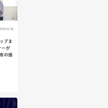
019.12.16
ップま
ナーが
有の価