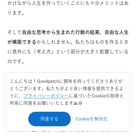
かけながら人生を作っていくことにも十分メリットはあ
ります。
そして
自由な思考から生まれた行動の結果、自由な人生
が構築できる
かもしれません。
私たちはものを作るとき
に意外にも「考え方」という部分が大きく影響している
のです。
人生をアジャイル的に考えることでより自由で身動きが
こんにちは！Goodpatchに興味を持ってくださりありが
とうございます。私たちがより良い情報を提供できるよ
取りやすい人生設計の方法も思考の手札として持ってお
うに、
プライバシーポリシー
に基づいたCookieの取得と
いてもいいかもしれません。
利用に同意をお願いいたします🙏🍪
そして、このような思考は普段からアジャイル開発をし
同意する
Cookieを無効化
ている組織では、すんなり受け入れられたりします。で
すから、今回の記事の内容に共感をしていただける方は