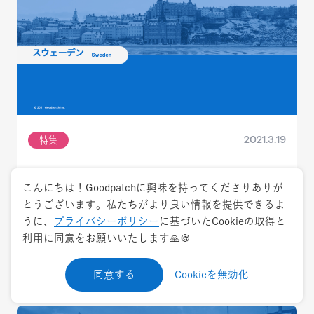
2021.3.19
特集
既存システムを利用し電子認証のスムーズな
こんにちは！Goodpatchに興味を持ってくださりありが
導入とワンストップの行政サービスを実現~
とうございます。私たちがより良い情報を提供できるよ
電子政府先進国のDX事例リサーチ③スウェー
うに、
プライバシーポリシー
に基づいたCookieの取得と
デン編
利用に同意をお願いいたします🙏🍪
サービスデザイン
DX
同意する
Cookieを無効化