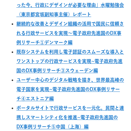
った今、行政にデザインが必要な理由」水曜勉強会
（東京都宮坂副知事主催）レポート
継続的な改善とデザイン組織の活用で国民に信頼さ
れる行政サービスを実現〜電子政府先進国のDX事
例リサーチ①デンマーク編
既存システムを利用し電子認証のスムーズな導入と
ワンストップの行政サービスを実現~電子政府先進
国のDX事例リサーチ③スウェーデン編
ユーザー中心のデジタル戦略を描き、世界最高峰の
電子国家を実現~電子政府先進国のDX事例リサー
チ④エストニア編
ポータルサイトで行政サービスを一元化。民間と連
携しスマートシティ化を推進~電子政府先進国の
DX事例リサーチ⑤中国（上海）編