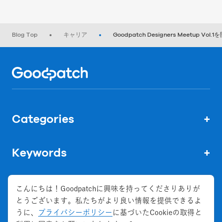
Blog Top
キャリア
Goodpatch Designers Meetup Vo
Home
Categories
+
Keywords
+
こんにちは！Goodpatchに興味を持ってくださりありが
とうございます。私たちがより良い情報を提供できるよ
株式会社グッドパッチ
うに、
プライバシーポリシー
に基づいたCookieの取得と
会社概要