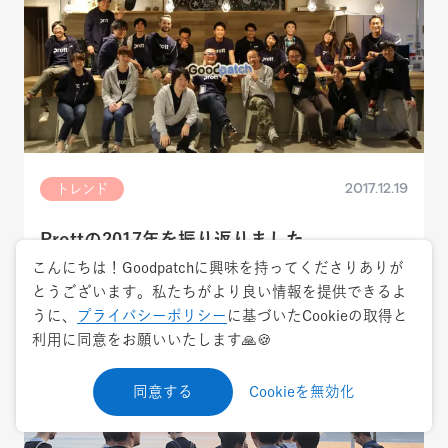
2017.12.19
トレンド
Prottの2017年を振り返りました
こんにちは！Goodpatchに興味を持ってくださりありが
開発
Prott
とうございます。私たちがより良い情報を提供できるよ
うに、
プライバシーポリシー
に基づいたCookieの取得と
利用に同意をお願いいたします🙏🍪
同意する
Cookieを無効化