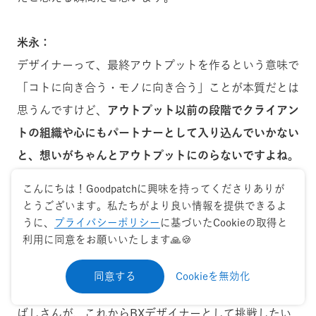
米永：
デザイナーって、最終アウトプットを作るという意味で
「コトに向き合う・モノに向き合う」ことが本質だとは
思うんですけど、
アウトプット以前の段階でクライアン
トの組織や心にもパートナーとして入り込んでいかない
と、想いがちゃんとアウトプットにのらないですよね。
クライアントとの心の距離を大事にしようねという話
こんにちは！Goodpatchに興味を持ってくださりありが
は、BXチーム内でもよくしているじゃないですか。そ
とうございます。私たちがより良い情報を提供できるよ
うに、
プライバシーポリシー
に基づいたCookieの取得と
れをばしさんが自然とやってくれていると知れて、嬉し
利用に同意をお願いいたします🙏🍪
くなりました。
同意する
Cookieを無効化
米永：
ばしさんが、これからBXデザイナーとして挑戦したい