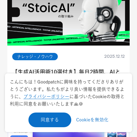
2025.12.12
ナレッジ・ノウハウ
【生成AI活用術10選付き】毎日2時間、AIと
向き合う場所を作る「stoicAI」の取り組み
こんにちは！Goodpatchに興味を持ってくださりありが
とうございます。私たちがより良い情報を提供できるよ
AI
おすすめの本
おすすめツール・サービス
生成AI
うに、
プライバシーポリシー
に基づいたCookieの取得と
利用に同意をお願いいたします🙏🍪
同意する
Cookieを無効化