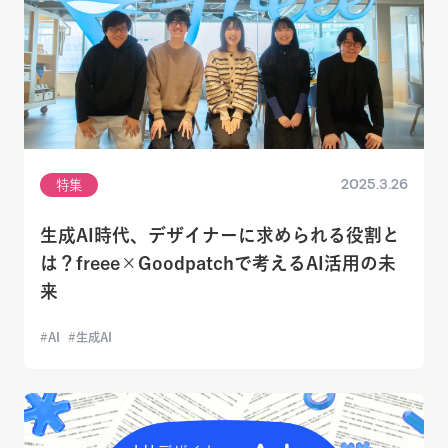
2025.3.26
特集
生成AI時代、デザイナーに求められる役割と
は？freee×Goodpatchで考えるAI活用の未
来
AI
生成AI