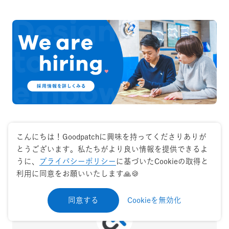
Share on
こんにちは！Goodpatchに興味を持ってくださりありが
とうございます。私たちがより良い情報を提供できるよ
うに、
プライバシーポリシー
に基づいたCookieの取得と
X
でシェア
Facebook
でシェア
利用に同意をお願いいたします🙏🍪
同意する
Cookieを無効化