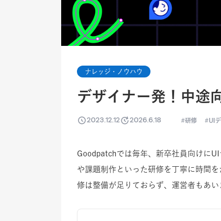
ナレッジ・ノウハウ
デザイナー発！中途向
2023.12.12
2026.6.18
研修
UI
Goodpatchでは毎年、新卒社員向けに
や課題制作といった研修を丁寧に時間を
修は整備が足りておらず、運営者もあい