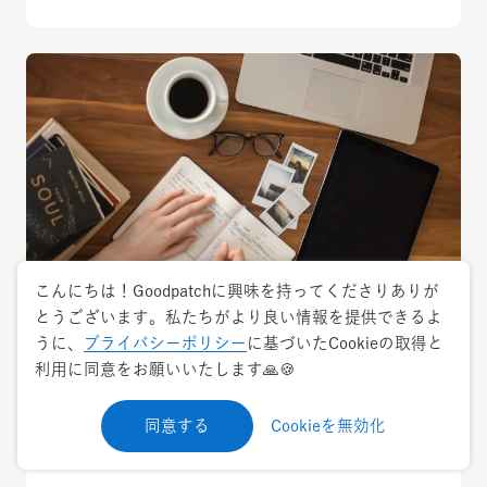
こんにちは！Goodpatchに興味を持ってくださりありが
とうございます。私たちがより良い情報を提供できるよ
2017.7.14
ナレッジ・ノウハウ
うに、
プライバシーポリシー
に基づいたCookieの取得と
利用に同意をお願いいたします🙏🍪
GoodpatchのUXデザイナーがおすすめ UX
デザインを理解するためのブックリスト
同意する
Cookieを無効化
【2021増補版】