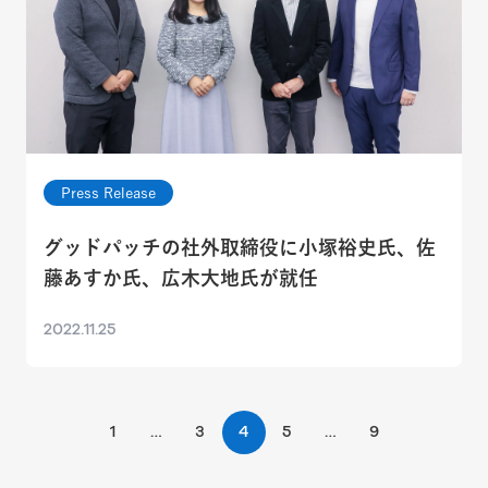
Press Release
グッドパッチの社外取締役に小塚裕史氏、佐
藤あすか氏、広木大地氏が就任
2022.11.25
1
…
3
4
5
…
9