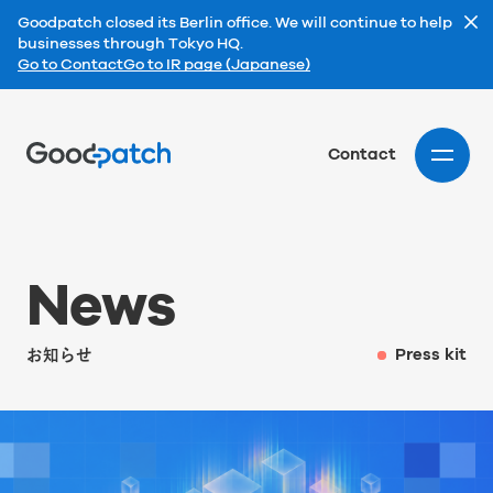
Goodpatch closed its Berlin office. We will continue to help
businesses through Tokyo HQ.
Go to Contact
Go to IR page (Japanese)
Home
Contact
N
e
w
s
お知らせ
Press kit