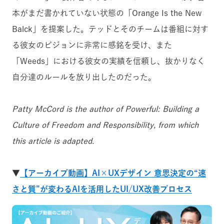
本がまだ書かれていない状態の「Orange Is the New
Balck」を提案した。テッドとそのチームは番組に対す
る彼女のビジョンに非常に感銘を受け、また
「Weeds」における彼女の実績を信頼し、抜かりなく
自分達のルールを放り出したのだった。
Patty McCord is the author of Powerful: Building a
Culture of Freedom and Responsibility, from which
this article is adapted.
▼
【アーカイブ動画】AI×UXデザイン 意思決定の“速
さと質”が変わるAIを活用したUI/UX改善プロセス