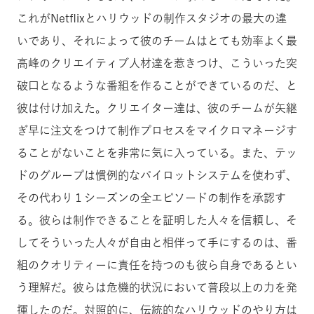
これがNetflixとハリウッドの制作スタジオの最大の違
いであり、それによって彼のチームはとても効率よく最
高峰のクリエイティブ人材達を惹きつけ、こういった突
破口となるような番組を作ることができているのだ、と
彼は付け加えた。クリエイター達は、彼のチームが矢継
ぎ早に注文をつけて制作プロセスをマイクロマネージす
ることがないことを非常に気に入っている。また、テッ
ドのグループは慣例的なパイロットシステムを使わず、
その代わり１シーズンの全エピソードの制作を承認す
る。彼らは制作できることを証明した人々を信頼し、そ
してそういった人々が自由と相伴って手にするのは、番
組のクオリティーに責任を持つのも彼ら自身であるとい
う理解だ。彼らは危機的状況において普段以上の力を発
揮したのだ。対照的に、伝統的なハリウッドのやり方は