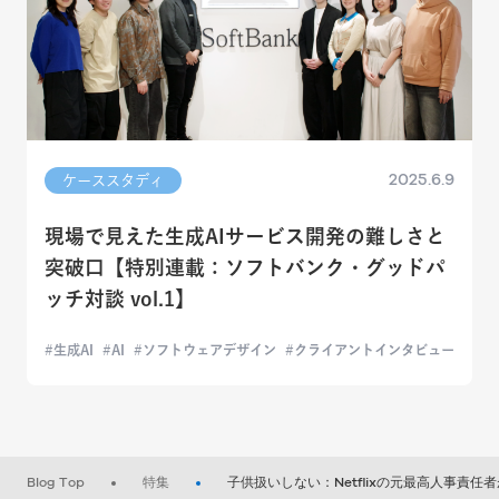
2025.6.9
ケーススタディ
現場で見えた生成AIサービス開発の難しさと
突破口【特別連載：ソフトバンク・グッドパ
ッチ対談 vol.1】
生成AI
AI
ソフトウェアデザイン
クライアントインタビュー
Blog Top
特集
子供扱いしない：Netflixの元最高人事責