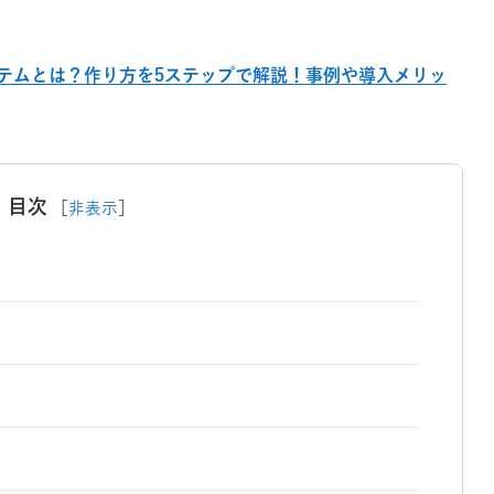
テムとは？作り方を5ステップで解説！事例や導入メリッ
目次
［
非表示
］
？
」