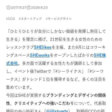
2017.9.27
2026.6.23
CCO
スタートアップ
サービスデザイン
「ひとりひとりが自分にしかない価値を発揮し熱狂して
生きる」を理念に掲げ、21世紀を生きる女性のための
レッスンクラブ
SHElikes
を主催、また9月にはコワーキ
ングスペース
SHEworks
をオープンしたばかりの
SHE株
式会社
。
多方面で活躍する女性たちが講師として参加
し、イベント後Twitterで「#シーライクス
」「#シーワ
ークス」がトレンド１位を獲得するなど、多くの注目を
集めています。
今回はSHEが実現する
ブランディングとデザインの関係
性
、
クリエイティブへの強いこだわり
について、代表取
締役の中山紗彩さん（
@
jillstuarts
）、取締役CCOの福