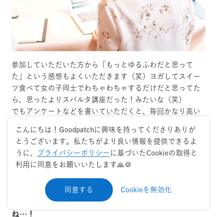
参加していただいた方から「もっとゆるふわだと思って
た」という感想もよくいただきます（笑）ヨガしてスイー
ツ食べて女の子同士でわちゃわちゃするだけだと思ってた
ら、思ったよりスパルタ講座だった！みたいな（笑）
でもアンケートなどを書いていただくと、毎回かなり高い
満足度をいただいています。
こんにちは！Goodpatchに興味を持ってくださりありが
とうございます。私たちがより良い情報を提供できるよ
──
学べる内容だけでなくコンテンツとして体験の設計
うに、
プライバシーポリシー
に基づいたCookieの取得と
利用に同意をお願いいたします🙏🍪
がされているからこその満足度なのかもしれないです
ね。参加された方の感想やレポートをTwitterや
同意する
Cookieを無効化
Instagramでよく拝見しますが、本当に楽しそうですよ
ね…！